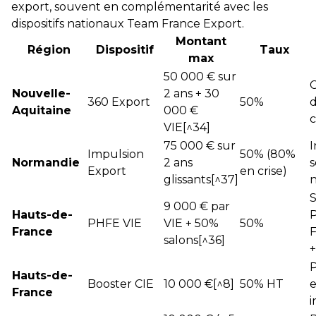
export, souvent en complémentarité avec les
dispositifs nationaux Team France Export.
Montant
Région
Dispositif
Taux
max
50 000 € sur
C
Nouvelle-
2 ans + 30
360 Export
50%
Aquitaine
000 €
c
VIE[^34]
75 000 € sur
I
Impulsion
50% (80%
Normandie
2 ans
s
Export
en crise)
glissants[^37]
S
9 000 € par
Hauts-de-
PHFE VIE
VIE + 50%
50%
France
F
salons[^36]
+
Hauts-de-
Booster CIE
10 000 €[^8]
50% HT
e
France
i