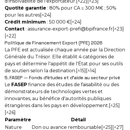
d'insolvabilité de l'exportateur.[^22][^23]
Quotité garantie
: 80% pour CA ≤ 300 M€ ; 50%
pour les autres[^24]
Crédit minimum
: 50 000 €[^24]
Contact
: assurance-export-prefi@bpifrance.fr[^23]
[^22]
Politique de Financement Export (PFE) 2026
La PFE est actualisée chaque année par la Direction
Générale du Trésor. Elle établit 4 catégories de
pays et détermine l'appétit de l'État pour ses outils
de soutien selon la destination.[^15][^14]
5. FASEP — Fonds d'études et d'aide au secteur privé
Le
FASEP
finance des études de faisabilité ou des
démonstrateurs de technologies vertes et
innovantes, au bénéfice d'autorités publiques
étrangères dans les pays en développement.[^25]
[^26]
Paramètre
Détail
Nature
Don ou avance remboursable[^25][^27]