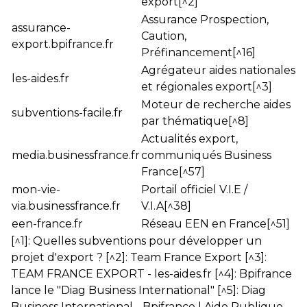
export[^2]
Assurance Prospection,
assurance-
Caution,
export.bpifrance.fr
Préfinancement[^16]
Agrégateur aides nationales
les-aides.fr
et régionales export[^3]
Moteur de recherche aides
subventions-facile.fr
par thématique[^8]
Actualités export,
media.businessfrance.fr
communiqués Business
France[^57]
mon-vie-
Portail officiel V.I.E /
via.businessfrance.fr
V.I.A[^38]
een-france.fr
Réseau EEN en France[^51]
[^1]:
Quelles subventions pour développer un
projet d'export ?
[^2]:
Team France Export
[^3]:
TEAM FRANCE EXPORT - les-aides.fr
[^4]:
Bpifrance
lance le "Diag Business International"
[^5]:
Diag
Business International - Bpifrance | Aide Publique