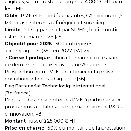
éligibles, soit un reste à charge de 4 000 € HT pour
les PME
Cible
: PME et ETI indépendantes, CA minimum 1,5
M€, tous secteurs sauf négoce et sourcing
Limite
: 2 Diag par an et par SIREN ; le diagnostic
est mono-marché[^6][^5]
Objectif pour 2026
: 300 entreprises
accompagnées (350 en 2027)[^7][^4]
>
Conseil pratique
: choisir le marché cible avant
de démarrer, et croiser avec une Assurance
Prospection ou un V.I.E pour financer la phase
opérationnelle post-diagnostic.[^6]
Diag Partenariat Technologique International
(Bpifrance)
Dispositif destiné à inciter les PME à participer aux
programmes collaboratifs internationaux de R&D et
d'innovation.[^8]
Montant
: jusqu'à 25 000 € HT
Prise en charge
: 50% du montant de la prestation