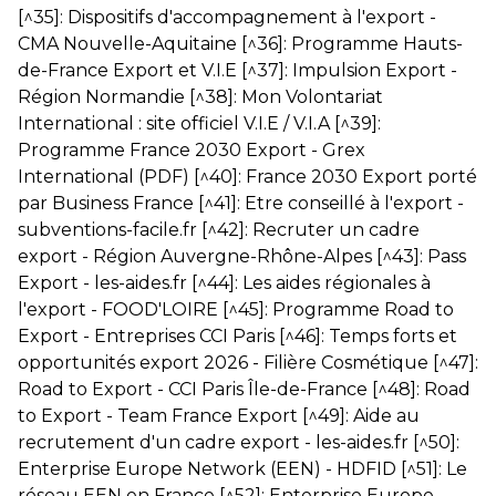
[^35]:
Dispositifs d'accompagnement à l'export -
CMA Nouvelle-Aquitaine
[^36]:
Programme Hauts-
de-France Export et V.I.E
[^37]:
Impulsion Export -
Région Normandie
[^38]:
Mon Volontariat
International : site officiel V.I.E / V.I.A
[^39]:
Programme France 2030 Export - Grex
International (PDF)
[^40]:
France 2030 Export porté
par Business France
[^41]:
Etre conseillé à l'export -
subventions-facile.fr
[^42]:
Recruter un cadre
export - Région Auvergne-Rhône-Alpes
[^43]:
Pass
Export - les-aides.fr
[^44]:
Les aides régionales à
l'export - FOOD'LOIRE
[^45]:
Programme Road to
Export - Entreprises CCI Paris
[^46]:
Temps forts et
opportunités export 2026 - Filière Cosmétique
[^47]:
Road to Export - CCI Paris Île-de-France
[^48]:
Road
to Export - Team France Export
[^49]:
Aide au
recrutement d'un cadre export - les-aides.fr
[^50]:
Enterprise Europe Network (EEN) - HDFID
[^51]:
Le
réseau EEN en France
[^52]:
Enterprise Europe