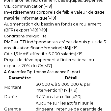
Formation et recrutement des équipes, dépenses
VIE, communication[^19]
Investissements corporels de faible valeur de gage,
matériel informatique[^19]
Augmentation du besoin en fonds de roulement
(BFR) export[^18][^19]
Conditions d'éligibilité
PME et ETI indépendantes, créées depuis plus de 3
ans, situation financière saine[^18][^19]
CA < 1,5 Md€, effectif < 5 000 salariés[^19]
Projet de développement à l'international ou
export > 20% du CA[^17]
4. Garanties Bpifrance Assurance Export
Paramètre
Détail
30 000 € à 5 000 000 € par
Montant
intervention[^17][^19]
Durée
3 à 7 ans, taux fixe[^20]
Aucune sur les actifs ni sur le
Garantie
dirigeant ; retenue de garantie de