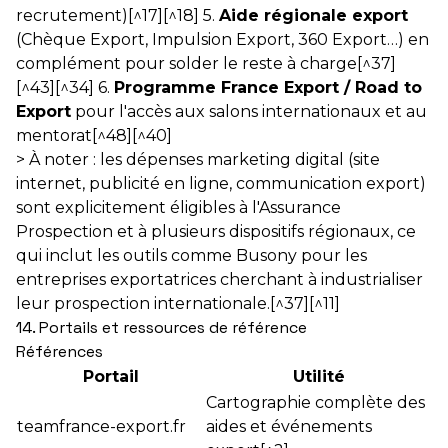
recrutement)[^17][^18] 5.
Aide régionale export
(Chèque Export, Impulsion Export, 360 Export…) en
complément pour solder le reste à charge[^37]
[^43][^34] 6.
Programme France Export / Road to
Export
pour l'accès aux salons internationaux et au
mentorat[^48][^40]
> À noter : les dépenses marketing digital (site
internet, publicité en ligne, communication export)
sont explicitement éligibles à l'Assurance
Prospection et à plusieurs dispositifs régionaux, ce
qui inclut les outils comme Busony pour les
entreprises exportatrices cherchant à industrialiser
leur prospection internationale.[^37][^11]
14. Portails et ressources de référence
Références
Portail
Utilité
Cartographie complète des
teamfrance-export.fr
aides et événements