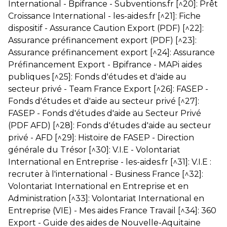
International - Bpifrance - Subventions.fr
[^20]:
Prêt
Croissance International - les-aides.fr
[^21]:
Fiche
dispositif - Assurance Caution Export (PDF)
[^22]:
Assurance préfinancement export (PDF)
[^23]:
Assurance préfinancement export
[^24]:
Assurance
Préfinancement Export - Bpifrance - MAPi aides
publiques
[^25]:
Fonds d'études et d'aide au
secteur privé - Team France Export
[^26]:
FASEP -
Fonds d'études et d'aide au secteur privé
[^27]:
FASEP - Fonds d'études d'aide au Secteur Privé
(PDF AFD)
[^28]:
Fonds d'études d'aide au secteur
privé - AFD
[^29]:
Histoire de FASEP - Direction
générale du Trésor
[^30]:
V.I.E - Volontariat
International en Entreprise - les-aides.fr
[^31]:
V.I.E :
recruter à l'international - Business France
[^32]:
Volontariat International en Entreprise et en
Administration
[^33]:
Volontariat International en
Entreprise (VIE) - Mes aides France Travail
[^34]:
360
Export - Guide des aides de Nouvelle-Aquitaine