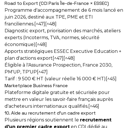
Road to Export (CCI Paris Île-de-France × ESSEC)
Programme d'accompagnement de 6 mois lancé en
juin 2026, destiné aux TPE, PME et ETI
franciliennes.[^47][^48]
Diagnostic export, priorisation des marchés, ateliers
experts (Incoterms, TVA, normes, sécurité
économique)[^48]
Apports stratégiques ESSEC Executive Education +
plan d'actions export[^47][^48]
Éligible à l'Assurance Prospection, France 2030,
PM'UP, TP'UP[^47]
Tarif : 9 500 € HT (valeur réelle 16 000 € HT)[^45]
Marketplace Business France
Plateforme digitale gratuite et sécurisée pour
mettre en valeur les savoir-faire français auprès
d'acheteurs internationaux qualifiés.[^46]
10. Aide au recrutement d'un cadre export
Plusieurs régions soutiennent le
recrutement
d'un premier cadre export
en CDI dédié au