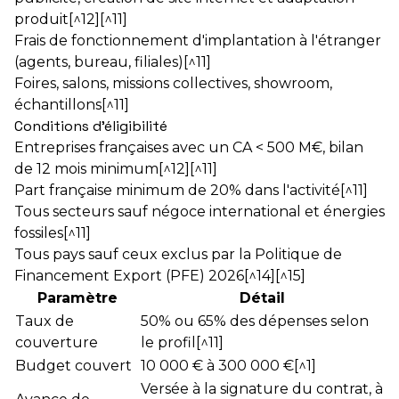
produit[^12][^11]
Frais de fonctionnement d'implantation à l'étranger
(agents, bureau, filiales)[^11]
Foires, salons, missions collectives, showroom,
échantillons[^11]
Conditions d'éligibilité
Entreprises françaises avec un CA < 500 M€, bilan
de 12 mois minimum[^12][^11]
Part française minimum de 20% dans l'activité[^11]
Tous secteurs sauf négoce international et énergies
fossiles[^11]
Tous pays sauf ceux exclus par la Politique de
Financement Export (PFE) 2026[^14][^15]
Paramètre
Détail
Taux de
50% ou 65% des dépenses selon
couverture
le profil[^11]
Budget couvert
10 000 € à 300 000 €[^1]
Versée à la signature du contrat, à