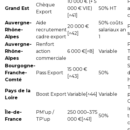
10 000 € (+ 5
Chèque
Grand Est
000 € VIE)
50% HT
a
Export
[^41]
Auvergne-
Aide
50% coûts
20 000 €
Rhône-
recrutement
salariaux an
[^42]
s
Alpes
cadre export
1
Auvergne-
Renfort
Rhône-
action
6 000 €[^8]
Variable
Alpes
commerciale
Bourgogne-
S
15 000 €
Franche-
Pass Export
50%
[^43]
Comté
Pays de la
Boost Export
Variable[^44]
Variable
p
Loire
C
I
Île-de-
PM'up /
250 000–375
50%
t
France
TP'up
000 €[^41]
c