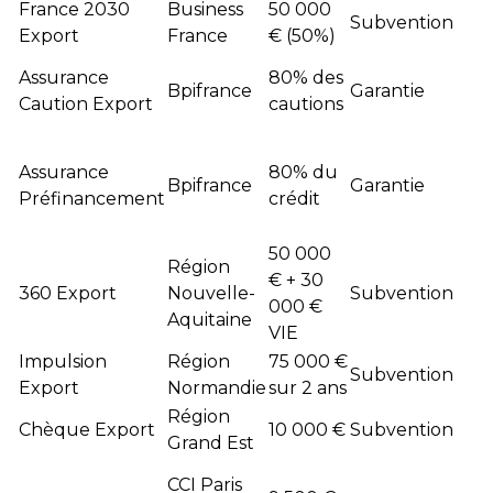
France 2030
Business
50 000
Subvention
Export
France
€ (50%)
Assurance
80% des
Bpifrance
Garantie
Caution Export
cautions
Assurance
80% du
Bpifrance
Garantie
Préfinancement
crédit
50 000
Région
€ + 30
360 Export
Nouvelle-
Subvention
000 €
Aquitaine
VIE
Impulsion
Région
75 000 €
Subvention
Export
Normandie
sur 2 ans
Région
Chèque Export
10 000 €
Subvention
Grand Est
CCI Paris