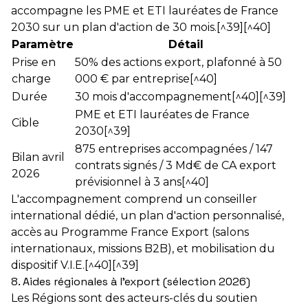
accompagne les PME et ETI lauréates de France
2030 sur un plan d'action de 30 mois.[^39][^40]
Paramètre
Détail
Prise en
50% des actions export, plafonné à 50
charge
000 € par entreprise[^40]
Durée
30 mois d'accompagnement[^40][^39]
PME et ETI lauréates de France
Cible
2030[^39]
875 entreprises accompagnées / 147
Bilan avril
contrats signés / 3 Md€ de CA export
2026
prévisionnel à 3 ans[^40]
L'accompagnement comprend un conseiller
international dédié, un plan d'action personnalisé,
accès au Programme France Export (salons
internationaux, missions B2B), et mobilisation du
dispositif V.I.E.[^40][^39]
8. Aides régionales à l'export (sélection 2026)
Les Régions sont des acteurs-clés du soutien