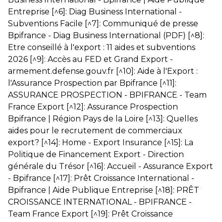
Entreprise
[^6]:
Diag Business International -
Subventions Facile
[^7]:
Communiqué de presse
Bpifrance - Diag Business International (PDF)
[^8]:
Etre conseillé à l'export : 11 aides et subventions
2026
[^9]:
Accès au FED et Grand Export -
armement.defense.gouv.fr
[^10]:
Aide à l'Export :
l'Assurance Prospection par Bpifrance
[^11]:
ASSURANCE PROSPECTION - BPIFRANCE - Team
France Export
[^12]:
Assurance Prospection
Bpifrance | Région Pays de la Loire
[^13]:
Quelles
aides pour le recrutement de commerciaux
export?
[^14]:
Home - Export Insurance
[^15]:
La
Politique de Financement Export - Direction
générale du Trésor
[^16]:
Accueil - Assurance Export
- Bpifrance
[^17]:
Prêt Croissance International -
Bpifrance | Aide Publique Entreprise
[^18]:
PRÊT
CROISSANCE INTERNATIONAL - BPIFRANCE -
Team France Export
[^19]:
Prêt Croissance