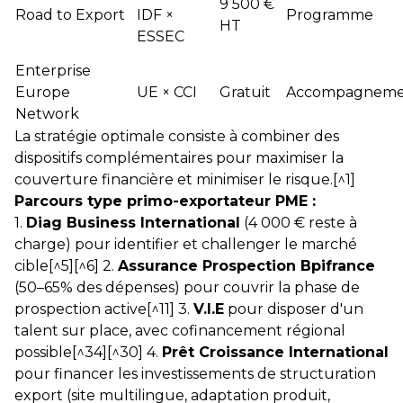
9 500 €
Road to Export
IDF ×
Programme
HT
ESSEC
Enterprise
Europe
UE × CCI
Gratuit
Accompagneme
Network
La stratégie optimale consiste à combiner des
dispositifs complémentaires pour maximiser la
couverture financière et minimiser le risque.[^1]
Parcours type primo-exportateur PME :
1.
Diag Business International
(4 000 € reste à
charge) pour identifier et challenger le marché
cible[^5][^6] 2.
Assurance Prospection Bpifrance
(50–65% des dépenses) pour couvrir la phase de
prospection active[^11] 3.
V.I.E
pour disposer d'un
talent sur place, avec cofinancement régional
possible[^34][^30] 4.
Prêt Croissance International
pour financer les investissements de structuration
export (site multilingue, adaptation produit,