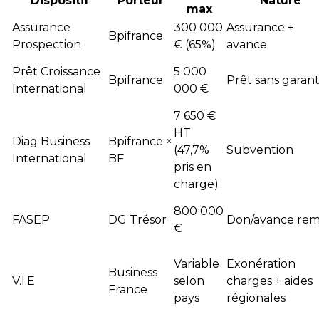
Dispositif
Porteur
Nature
max
Assurance
300 000
Assurance +
Bpifrance
Prospection
€ (65%)
avance
Prêt Croissance
5 000
Bpifrance
Prêt sans garant
International
000 €
7 650 €
HT
Diag Business
Bpifrance ×
(47,7%
Subvention
International
BF
pris en
charge)
800 000
FASEP
DG Trésor
Don/avance rem
€
Variable
Exonération
Business
V.I.E
selon
charges + aides
France
pays
régionales