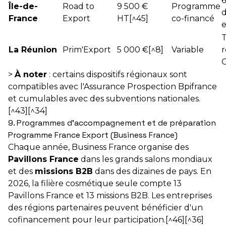
6
Île-de-
Road to
9 500 €
Programme
d
France
Export
HT[^45]
co-financé
e
La Réunion
Prim'Export
5 000 €[^8]
Variable
r
O
>
À noter
: certains dispositifs régionaux sont
compatibles avec l'Assurance Prospection Bpifrance
et cumulables avec des subventions nationales.
[^43][^34]
9. Programmes d'accompagnement et de préparation
Programme France Export (Business France)
Chaque année, Business France organise des
Pavillons France
dans les grands salons mondiaux
et des
missions B2B
dans des dizaines de pays. En
2026, la filière cosmétique seule compte 13
Pavillons France et 13 missions B2B. Les entreprises
des régions partenaires peuvent bénéficier d'un
cofinancement pour leur participation.[^46][^36]