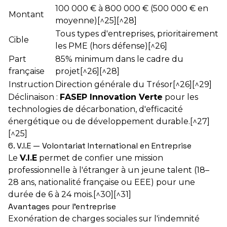
100 000 € à 800 000 € (500 000 € en
Montant
moyenne)[^25][^28]
Tous types d'entreprises, prioritairement
Cible
les PME (hors défense)[^26]
Part
85% minimum dans le cadre du
française
projet[^26][^28]
Instruction
Direction générale du Trésor[^26][^29]
Déclinaison :
FASEP Innovation Verte
pour les
technologies de décarbonation, d'efficacité
énergétique ou de développement durable.[^27]
[^25]
6. V.I.E — Volontariat International en Entreprise
Le
V.I.E
permet de confier une mission
professionnelle à l'étranger à un jeune talent (18–
28 ans, nationalité française ou EEE) pour une
durée de 6 à 24 mois.[^30][^31]
Avantages pour l'entreprise
Exonération de charges sociales sur l'indemnité