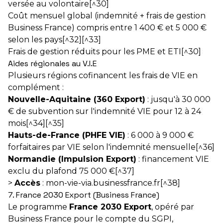
versée au volontaire[^30]
Coût mensuel global (indemnité + frais de gestion
Business France) compris entre 1 400 € et 5 000 €
selon les pays[^32][^33]
Frais de gestion réduits pour les PME et ETI[^30]
Aides régionales au V.I.E
Plusieurs régions cofinancent les frais de VIE en
complément :
Nouvelle-Aquitaine (360 Export)
: jusqu'à 30 000
€ de subvention sur l'indemnité VIE pour 12 à 24
mois[^34][^35]
Hauts-de-France (PHFE VIE)
: 6 000 à 9 000 €
forfaitaires par VIE selon l'indemnité mensuelle[^36]
Normandie (Impulsion Export)
: financement VIE
exclu du plafond 75 000 €[^37]
>
Accès
:
mon-vie-via.businessfrance.fr
[^38]
7. France 2030 Export (Business France)
Le programme
France 2030 Export
, opéré par
Business France pour le compte du SGPI,